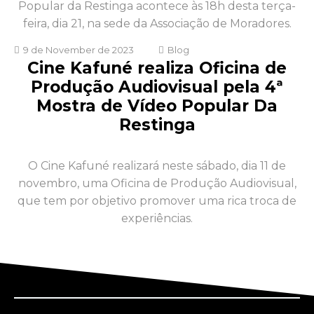
Popular da Restinga acontece às 18h desta terça-
feira, dia 21, na sede da Associação de Moradores.
9 de November de 2023
Blog
Cine Kafuné realiza Oficina de
Produção Audiovisual pela 4ª
Mostra de Vídeo Popular Da
Restinga
O Cine Kafuné realizará neste sábado, dia 11 de
novembro, uma Oficina de Produção Audiovisual,
que tem por objetivo promover uma rica troca de
experiências.