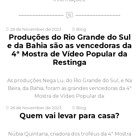
26 de November de 2023
Blog
Produções do Rio Grande do Sul
e da Bahia são as vencedoras da
4ª Mostra de Vídeo Popular da
Restinga
As produções Nega Lu, do Rio Grande do Sul, e Na
Beira, da Bahia, foram as grandes vencedoras da 4ª
Mostra de Vídeo Popular da.
26 de November de 2023
Blog
Quem vai levar para casa?
Núbia Quintana, criadora dos troféus da 4ª Mostra