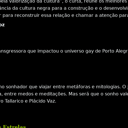
pela valorização da cultura”, o curta, reúne os melhor
rtância da cultura negra para a construção e o desenvol
 para reconstruir essa relação e chamar a atenção para 
oz
sgressora que impactou o universo gay de Porto Alegr
ino sonhador que viajar entre metáforas e mitologias. 
 entre medos e meditações. Mas será que o sonho vale a
 Tallarico e Plácido Vaz.
a
 Estrelas