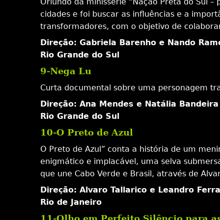
Oriundo da minissérie “Nação Preta do Sul – 
cidades e foi buscar as influências e a impo
transformadores, com o objetivo de colaborar
Direção: Gabriela Barenho e Nando Ram
Rio Grande do Sul
9-Nega Lu
Curta documental sobre uma personagem tran
Direção: Ana Mendes e Natália Bandeira
Rio Grande do Sul
10-O Preto de Azul
O Preto de Azul” conta a história de um men
enigmático e implacável, uma selva submersa,
que une Cabo Verde e Brasil, através de Alvaro
Direção: Alvaro Tallarico e Leandro Ferr
Rio de Janeiro
11-Olho em Perfeito Silêncio para as