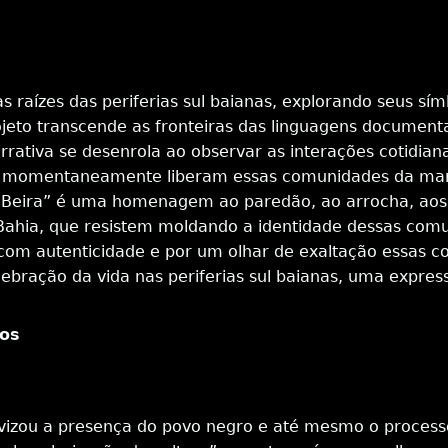
raízes das periferias sul baianas, explorando seus símbo
jeto transcende as fronteiras das linguagens documentai
arrativa se desenrola ao observar as interações cotidi
que momentaneamente liberam essas comunidades da mar
a Beira” é uma homenagem ao paredão, ao arrocha, aos p
da Bahia, que resistem moldando a identidade dessas co
 com autenticidade e por um olhar de exaltação essas 
lebração da vida nas periferias sul baianas, uma expres
mos
lativizou a presença do povo negro e até mesmo o proces