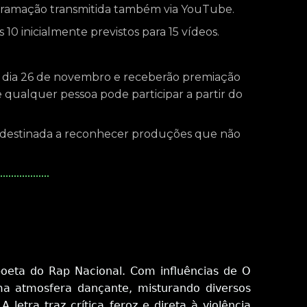
rogramação transmitida também via YouTube.
10 inicialmente previstos para 15 vídeos.
no dia 26 de novembro e receberão premiação
e qualquer pessoa pode participar a partir do
ta destinada a reconhecer produções que não
poeta do Rap Nacional. Com influências de O
ma atmosfera dançante, misturando diversos
letra traz crítica feroz e direta à violência