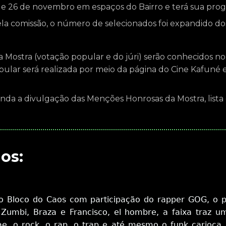
s 17 e 26 de novembro em espaços do Bairro e terá sua p
la comissão, o número de selecionados foi expandido dos 
a Mostra (votação popular e do júri) serão conhecidos 
opular será realizada por meio da página do Cine Kafuné 
 ainda a divulgação das Menções Honrosas da Mostra, lis
os:
” do Bloco do Caos com participação do rapper GOG, o 
umbi, Braza e Francisco, el hombre, a faixa traz u
 o rock, o rap, o trap e até mesmo o funk carioca. A 